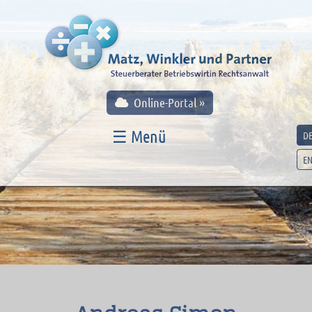
Online-Portal »
☰ Menü
D
E