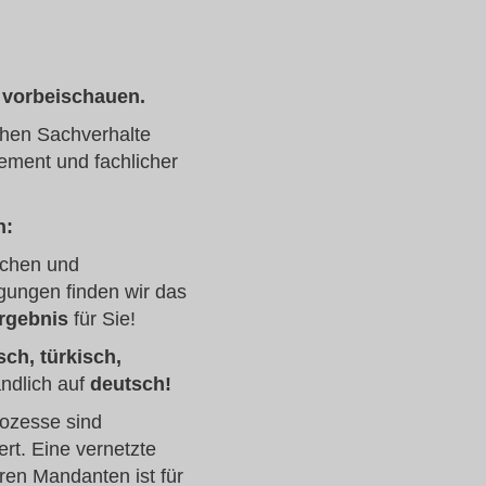
 vorbeischauen.
ichen Sachverhalte
ement und fachlicher
n:
ichen und
ungen finden wir das
Ergebnis
für Sie!
sch, türkisch,
ndlich auf
deutsch!
rozesse sind
iert. Eine vernetzte
en Mandanten ist für