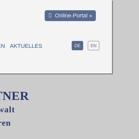
Online-Portal »
EN
AKTUELLES
DE
EN
TNER
walt
ren