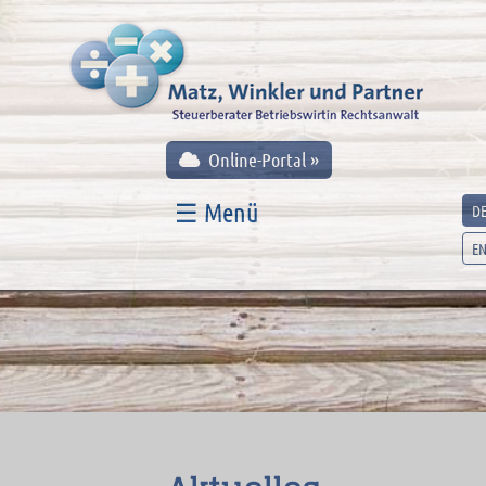
Online-Portal »
☰ Menü
D
E